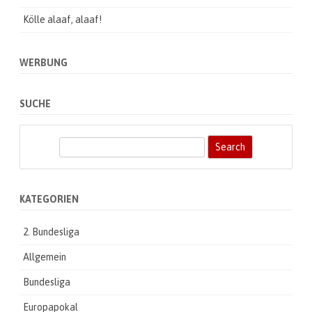
Kölle alaaf, alaaf!
WERBUNG
SUCHE
S
e
a
r
KATEGORIEN
c
h
2. Bundesliga
Allgemein
Bundesliga
Europapokal