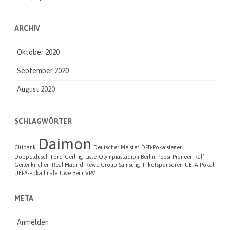
ARCHIV
Oktober 2020
September 2020
August 2020
SCHLAGWÖRTER
Daimon
Citibank
Deutscher Meister
DFB-Pokalsieger
Doppeldusch
Ford
Gerling
Liste
Olympiastadion Berlin
Pepsi
Pioneer
Ralf
Geilenkirchen
Real Madrid
Rewe Group
Samsung
Trikotsponsoren
UEFA-Pokal
UEFA-Pokalfinale
Uwe Bein
VPV
META
Anmelden