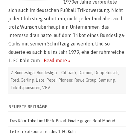
1970er Jahre verbreitete
e
T
sich auch im deutschen Fußball Trikotwerbung. Nicht
r
i
jeder Club stieg sofort ein, nicht jeder fand aber auch
k
o
trotz Wunsch überhaupt ein Unternehmen, das
t
s
Interesse dran hatte, auf dem Trikot eines Bundesliga-
p
o
Clubs mit seinem Schriftzug zu werden. Und so
n
s
dauerte es auch bis ins Jahr 1979, ehe der ruhmreiche
o
r
1. FC Köln zum…
Read more »
e
n
d
2. Bundesliga
,
Bundesliga
Citibank
,
Daimon
,
Doppeldusch
,
e
s
Ford
,
Gerling
,
Liste
,
Pepsi
,
Pioneer
,
Rewe Group
,
Samsung
,
1
.
Trikotsponsoren
,
VPV
F
C
K
ö
l
NEUESTE BEITRÄGE
n
Das Köln-Trikot im UEFA-Pokal-Finale gegen Real Madrid
Liste Trikotsponsoren des 1. FC Köln