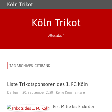
Köln Trikot
Köln Trikot
Alles alaaf
Skip
to
content
TAG ARCHIVES:
CITIBANK
Liste Trikotsponsoren des 1. FC Köln
Dä Tünn
30. September 2020
Keine Kommentare
z
u
L
i
Erst Mitte bis Ende der
s
t