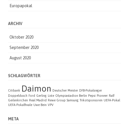
Europapokal
ARCHIV
Oktober 2020
September 2020
August 2020
SCHLAGWÖRTER
Daimon
Citibank
Deutscher Meister
DFB-Pokalsieger
Doppeldusch
Ford
Gerling
Liste
Olympiastadion Berlin
Pepsi
Pioneer
Ralf
Geilenkirchen
Real Madrid
Rewe Group
Samsung
Trikotsponsoren
UEFA-Pokal
UEFA-Pokalfinale
Uwe Bein
VPV
META