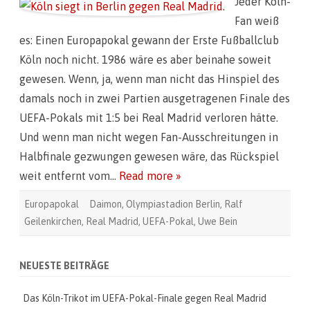
Jeder Köln-
s
K
Fan weiß
ö
l
es: Einen Europapokal gewann der Erste Fußballclub
n
-
Köln noch nicht. 1986 wäre es aber beinahe soweit
T
r
gewesen. Wenn, ja, wenn man nicht das Hinspiel des
i
k
damals noch in zwei Partien ausgetragenen Finale des
o
t
UEFA-Pokals mit 1:5 bei Real Madrid verloren hätte.
i
m
Und wenn man nicht wegen Fan-Ausschreitungen in
U
E
Halbfinale gezwungen gewesen wäre, das Rückspiel
F
A
weit entfernt vom…
Read more »
-
P
o
Europapokal
Daimon
,
Olympiastadion Berlin
,
Ralf
k
a
Geilenkirchen
,
Real Madrid
,
UEFA-Pokal
,
Uwe Bein
l
-
F
i
n
NEUESTE BEITRÄGE
a
l
e
Das Köln-Trikot im UEFA-Pokal-Finale gegen Real Madrid
g