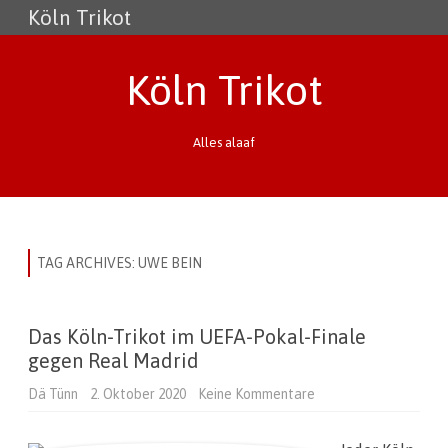
Köln Trikot
Köln Trikot
Alles alaaf
Skip
to
content
TAG ARCHIVES:
UWE BEIN
Das Köln-Trikot im UEFA-Pokal-Finale
gegen Real Madrid
Dä Tünn
2. Oktober 2020
Keine Kommentare
z
u
D
a