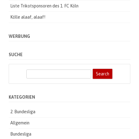
e
g
Liste Trikotsponsoren des 1. FC Köln
e
n
Kölle alaaf, alaaf!
R
e
a
l
M
WERBUNG
a
d
r
i
SUCHE
d
S
e
a
r
KATEGORIEN
c
h
2. Bundesliga
Allgemein
Bundesliga